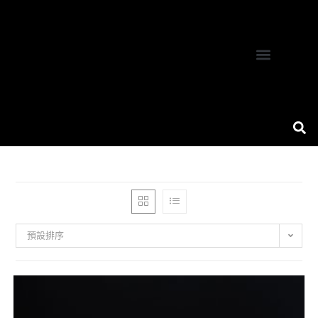
關於我們
產品服務
服務案例
聯絡我們
珠寶設計專欄
預設排序