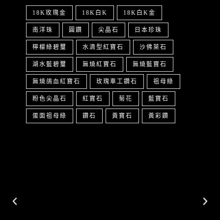
18K玫瑰金
18K白K
18K白K金
南洋珠
圓鑽
尖晶石
日本珍珠
檸檬綠碧璽
水滴型紅寶石
沙佛萊石
湖水藍碧璽
無燒紅寶石
無燒藍寶石
無燒鴿血紅寶石
玫瑰車工鑽石
祖母綠
粉色尖晶石
紅寶石
菊花
藍寶石
蛋面祖母綠
鑽石
黃寶石
黃彩鑽