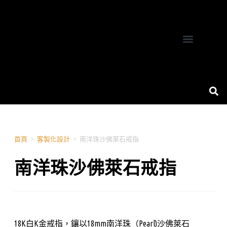
關於我們
產品服務
服務案例
聯絡我們
珠寶設計專欄
首頁
>
客製化設計
>
南洋珠沙佛萊石戒指
南洋珠沙佛萊石戒指
18K白K金戒指，鑲以18mm南洋珠（Pearl)沙佛萊石