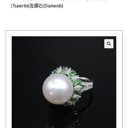
（Tsavorite)及鑽石(Diamonds)
🔍