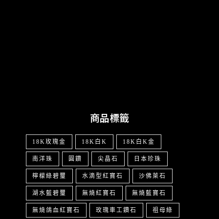
商品標籤
18K玫瑰金
18K白K
18K白K金
南洋珠
圓鑽
尖晶石
日本珍珠
檸檬綠碧璽
水滴型紅寶石
沙佛萊石
湖水藍碧璽
無燒紅寶石
無燒藍寶石
無燒鴿血紅寶石
玫瑰車工鑽石
祖母綠