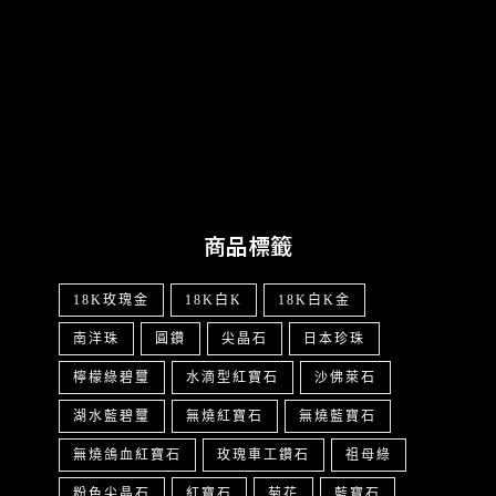
商品標籤
18K玫瑰金
18K白K
18K白K金
南洋珠
圓鑽
尖晶石
日本珍珠
檸檬綠碧璽
水滴型紅寶石
沙佛萊石
湖水藍碧璽
無燒紅寶石
無燒藍寶石
無燒鴿血紅寶石
玫瑰車工鑽石
祖母綠
粉色尖晶石
紅寶石
菊花
藍寶石