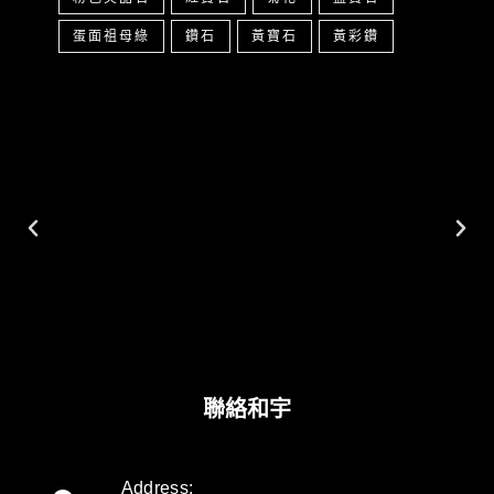
蛋面祖母綠
鑽石
黃寶石
黃彩鑽
聯絡和宇
Address: