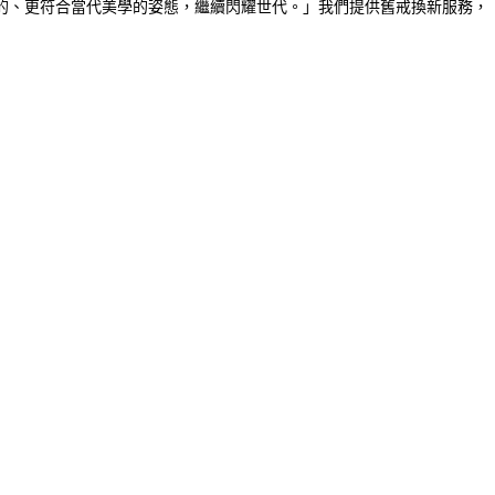
的、更符合當代美學的姿態，繼續閃耀世代。」我們提供舊戒換新服務，