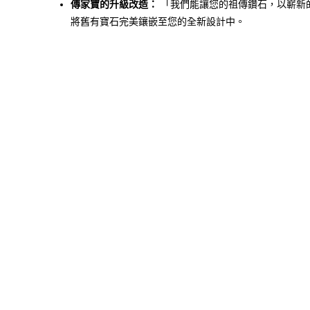
傳家寶的升級改造：
「我們能讓您的祖傳鑽石，以嶄新
將舊有寶石完美鑲嵌至您的全新設計中。