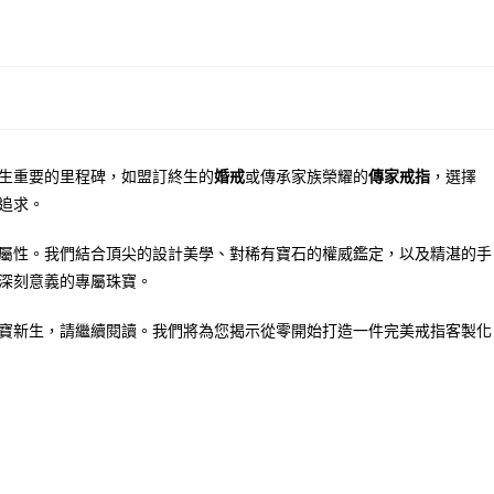
生重要的里程碑，如盟訂終生的
婚戒
或傳承家族榮耀的
傳家戒指
，選擇
追求。
屬性。我們結合頂尖的設計美學、對稀有寶石的權威鑑定，以及精湛的手
深刻意義的專屬珠寶。
寶新生，請繼續閱讀。我們將為您揭示從零開始打造一件完美戒指客製化