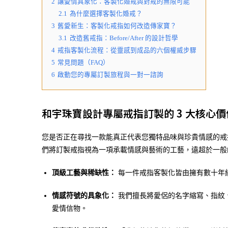
2
讓愛情具象化：客製化婚戒與對戒的無限可能
2.1
為什麼選擇客製化婚戒？
3
舊愛新生：客製化戒指如何改造傳家寶？
3.1
改造舊戒指：Before/After 的設計哲學
4
戒指客製化流程：從靈感到成品的六個權威步驟
5
常見問題（FAQ）
6
啟動您的專屬訂製旅程與一對一諮詢
和宇珠寶設計專屬戒指訂製的 3 大核心價
您是否正在尋找一款能真正代表您獨特品味與珍貴情感的戒
們將訂製戒指視為一項承載情感與藝術的工藝，遠超於一般
頂級工藝與稀缺性：
每一件戒指客製化皆由擁有數十年
情感符號的具象化：
我們擅長將愛侶的名字縮寫、指紋
愛情信物。